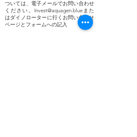
ついては、電子メールでお問い合わせ
ください。
Invest@aquagen.blue
また
はダイノローターに行く
お問い合わせ
ページとフォームへの記入
AquaGen は、小川や河川の波と移動
水からの低コストの電力です。参加方
法の詳細については、お問い合わせフ
ォームに記入してください
ここ
. メー
ルでお問い合わせいただくこともでき
ます。
info@aquagen.blue
製品情報に
ついては、または代理店または再販業
者になりたい場合は、電子メールでお
問い合わせください。
ディーラー
@aquagen.blue
. 投資情報について
は、メールでお問い合わせください
Investment@aquagen.blue