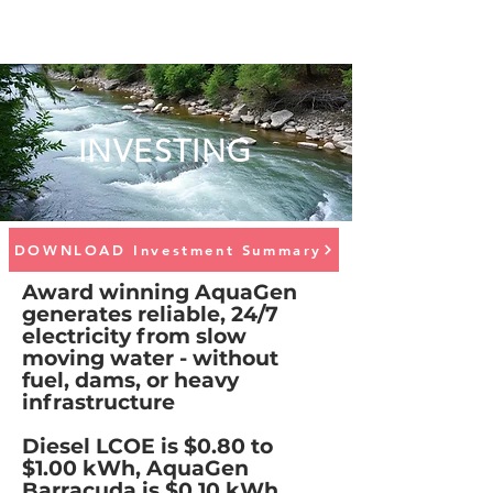
INVESTING
DOWNLOAD Investment Summary
Award winning AquaGen
generates reliable, 24/7
electricity from slow
moving water - without
fuel, dams, or heavy
infrastructure
Diesel LCOE is $0.80 to
$1.00 kWh, AquaGen
Barracuda is $0.10 kWh,