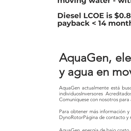
moving water - wit
Diesel LCOE is $0.
payback < 14 mont
AquaGen, elec
y agua en mov
AquaGen actualmente está busca
individuos
Inversores Acreditado
Comuníquese con nosotros para a
Para obtener más información y u
DynoRotor
Página de contacto y r
AquaGen, energía de bajo costo a