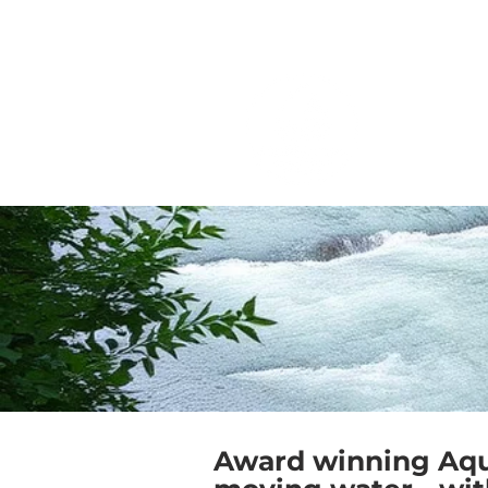
Casa
Equipo
Equipo
General
Aq
anteri
Award winning Aqua