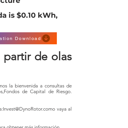
ucture
a is $0.10 kWh,
tation Download
partir de olas
mos la bienvenida a consultas de
s,
Fondos de Capital de Riesgo
.
a:
Invest@DynoRotor.com
o vaya al
Para obtener más información