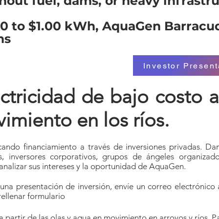
hout fuel, dams, or heavy infrastr
80 to $1.00 kWh, AquaGen Barracud
hs
Investor Presen
tricidad de bajo costo a 
imiento en los ríos.
ndo financiamiento a través de inversiones privadas. Da
s
, inversores corporativos, grupos de ángeles organizado
nalizar sus intereses y la oportunidad de AquaGen.
na presentación de inversión, envíe un correo electrónico 
ellenar formulario
 partir de las olas y agua en movimiento en arroyos y ríos. 