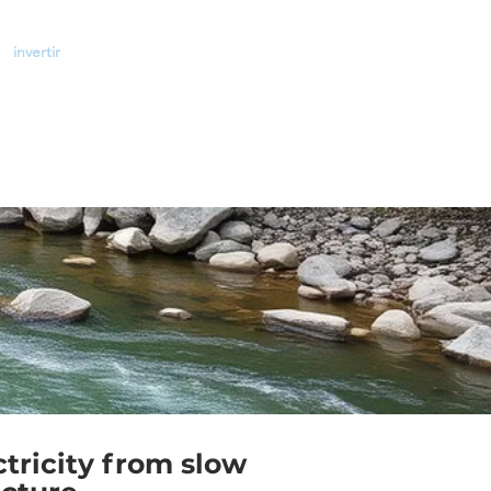
invertir
Contacto
File Share
More
tricity from slow