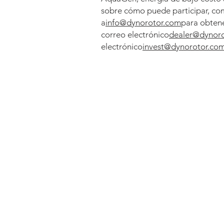
sobre cómo puede participar, com
a
info@dynorotor.com
para obtene
correo electrónico
dealer@dynor
electrónico
invest@dynorotor.co