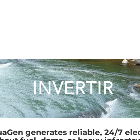
Arrecife de coral
Río
Preguntas y respuestas
New Page
uaGen
ormente DynoRotor
INVERTIR
Gen generates reliable, 24/7 elec