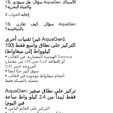
​13). سؤال: هل سيؤذي AquaGen الأسماك
والحياة البحرية؟
الجواب لا.
إجابه:
​13). سؤال: كيف تقارن AquaGen
بالمنافسة؟
):
تقنيات أخرى (غير AquaGen
التركيز على نطاق واسع فقط (100
كيلوواط إلى ميغاواط)
• الهندسة المعمارية: في الغالب Darrieus
(حتى 35٪ من معامل CoP للطاقة) أو
المروحة (حتى 45٪)
• سوق كبير جدًا أيضًا
• أحجام ميغاواط موجودة في الغالب
متصلة بالشبكة فقط
AquaGen: تركيز على نطاق صغير
فقط (يبدأ من 2.4 كيلو واط ساعة
في اليوم)
• التركيز على العالم النامي