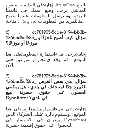
إجابه:
في البداية ، ستقوم AquaGen بالبيع
المباشر. يرجى وضع اسمك في قائمتنا
البريدية وسنرسل المعلومات عندما تصبح
للمزيد من المعلومات.
هنا
متاحة . Register
6) ._ cc781905-5cde-3194-bb3b-
136bad5cf58d_ سؤال: كيف أصبح تاجرًا أو
موزعًا أو موزعًا؟
إجابه:
يرجى ملء
استمارة المعلومات
على هذا
الموقع . لم نوقع أي تجار أو موزعين حتى
الآن.
7) ._ cc781905-5cde-3194-bb3b-
136bad5cf58d_ سؤال: لدي بعض الفرص
الكبيرة جدًا لمنتجاتك في بلدي ، هل يمكنني
الحصول على حقوق حصرية لبيع
DynoRotor في بلدي؟
إجابه:
يرجى ملء
استمارة المعلومات
على هذا
الموقع ، وسنقوم بالرد عليك. الشركاء الذين
يرغبون في الاستثمار في DynoRotor
للحصول على حقوق إقليمية حصرية.