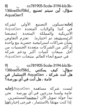
8) ._ cc781905-5cde-3194-bb3b-
136bad5cf58d_ سؤال: أين سيتم تصنيع
AquaGen؟
إجابه:
سيكون التصنيع الأولي لشركة
AquaGen في كندا والولايات المتحدة
الأمريكية والمملكة المتحدة. (مصنعنا
الرئيسي
ثني
قد تم اختياره). تعتزم التفاوض
بشأن شراكات استراتيجية حصرية مع واحدة
أو أكثر من الشركات متعددة الجنسيات من
أجل مبيعات كميات أكبر ودعم شركة
AquaGen في جميع أنحاء العالم. منتجات.
9) ._ cc781905-5cde-3194-bb3b-
136bad5cf58d_ سؤال: كيف يمكنني
الاستثمار في AquaGen ، هل أنت شركة
عامة ، هل أنت في أي بورصة؟
AquaGen ليست شركة مساهمة
إجابه:
عامة ولسنا مدرجين في أي بورصة . نحن
نبدأ جولة تمويل الآن لـ
معتمد
المستثمرين.
:
إذا كنت مهتمًا بالاستثمار ، فيرجى إخبارنا
هنا