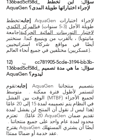
136bad5cf58d_ سؤال: أين تخطط
AquaGen لإجراء اختباراتها طويلة المدى؟
إجابه:
تخطط AquaGen لإجراء اختبارات
طويلة الأجل (3-5 سنوات) في
المركز الكندي
لاختبار التوربينات المائية الحركية
(جامعة
مانيتوبا) ، بالقرب من وينيبيغ كندا. سنختبر
أيضًا في مواقع شركاء استراتيجيين
(عسكريين) مختلفين في جميع أنحاء العالم.
12) ._ cc781905-5cde-3194-bb3b-
136bad5cf58d_ سؤال: ما هي مدة تصميم
AquaGen ليدوم؟
إجابه:
تقوم AquaGen بتصميم منتجاتنا
لتستمر لأطول فترة ممكنة . متوسط
الوقت بين الفشل (MTBF) لجميع الأجزاء
في النظام يتم تصميمه لمدة 15 إلى 20 عامًا
(هذا ليس لـ نقول أن المنتج لن يفشل لمدة
20 عامًا). تعتزم AquaGen تقديم ضمان
محدود لمدة عام واحد على جميع منتجاتنا .
يقترح AquaGen أيضًا أن يشتري المستهلك
عقد خدمة أو ضمانًا ممتدًا.