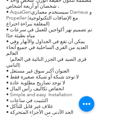
• مصممة لتكون خفيفة الوزن: شخص واحد
، شخصان أو أربعة أشخاص
سيستخدم معماري Darrieus و
• AquaGen
Propeller (مع الإضافات التكنولوجية
المعلقة ببراءة اختراع)
• تم تصميم نهر أكواجين للعمل في سرعات
مياه بطيئة جدًا
• يمكن أن تقع في الجداول والأنهار وفي
العديد من القرى الساحلية في جميع أنحاء
العالم
(قرى الصيد في الجزر النائية في العالم
النامي)
• العنوان أكبر سوق غير مستغل
• لا توجد شبكة أو شبكة صغيرة فقط
• لا توجد تصاريح مطلوبة عادة
• انخفاض تكاليف رأس المال
• Simple and easy Installation
• التثبيت في ساعات
• غلاف غير قابل للتآكل
• الحد الأدنى من الأجزاء المتحركة
تكاليف صيانة منخفضة
•
• لا يوجد تأثير بيئي
• لا يتعارض مع الحياة البحرية
• عدم التلوث الضوضائي