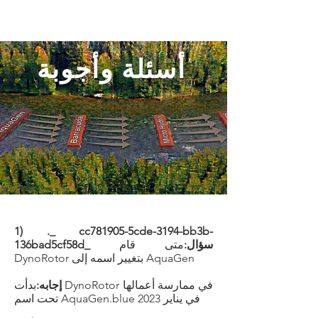
أسئلة وأجوبة
1) ._ cc781905-5cde-3194-bb3b-
136bad5cf58d_ سؤال:
متى قام
DynoRotor بتغيير اسمه إلى AquaGen
إجابه:
بدأت DynoRotor في ممارسة أعمالها
تحت اسم AquaGen.blue في يناير 2023