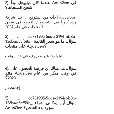
2). عندما كان دبليو
هل تبدأ AquaGen في
شحن المنتجات؟
إجابه:
من المتوقع أن تبدأ شركة AquaGen
وشركاؤنا في التصنيع / التوزيع في شحن
المنتجات في عام 2024
3) ._ cc781905-5cde-3194-bb3b-
136bad5cf58d_ سؤال: ما هو سعر القائمة
على منتجات AquaGen؟
الجواب:
غير معروف في هذا الوقت
4). سؤال:
هل هناك أي فرصة للحصول على
منتج AquaGen في وقت مبكر من عام
2023؟
نعم.
إجابه:
5) ._ cc781905-5cde-3194-bb3b-
136bad5cf58d_ سؤال أين يمكنني شراء
AquaGen بمجرد بدء الشحن؟