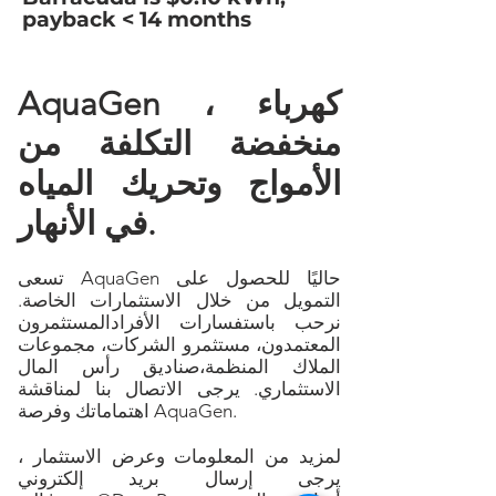
payback < 14 months
AquaGen ، كهرباء
منخفضة التكلفة من
الأمواج وتحريك المياه
في الأنهار.
تسعى AquaGen حاليًا للحصول على
التمويل من خلال الاستثمارات الخاصة.
نرحب باستفسارات الأفراد
المستثمرون
المعتمدون
، مستثمرو الشركات، مجموعات
الملاك المنظمة،
صناديق رأس المال
الاستثماري
. يرجى الاتصال بنا لمناقشة
اهتماماتك وفرصة AquaGen.
لمزيد من المعلومات وعرض الاستثمار ،
يرجى إرسال بريد إلكتروني