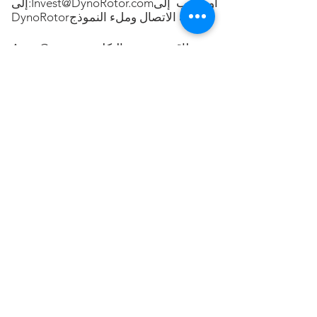
أو اذهب إلى
Invest@DynoRotor.com
إلى:
صفحة الاتصال وملء النموذج
DynoRotor
AquaGen ، طاقة منخفضة التكلفة من
الأمواج وتحريك المياه في الجداول والأنهار.
لمعرفة المزيد حول كيفية المشاركة ،
يرجى ملء نموذج الاتصال
هنا
. يمكنك أيضًا
مراسلتنا عبر البريد الإلكتروني
للحصول على
info@dynorotor.com
على
معلومات المنتج ، أو إذا كنت تريد أن تكون
موزعًا أو موزعًا ، فيمكنك إرسال بريد
.
dealer@dynorotor.com
إلكتروني
للحصول على معلومات الاستثمار ، يرجى
إرسال بريد
Investment@dynorotor.com
إلكتروني