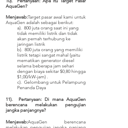
10). Pertanyaan: Apa itu Target Pasar
AquaGen?
Menjawab:
Target pasar awal kami untuk
AquaGen adalah sebagai berikut:
a). 800 juta orang saat ini yang
tidak memiliki listrik dan tidak
akan pernah terhubung ke
jaringan listrik
b). 800 juta orang yang memiliki
listrik tetapi sangat mahal (yaitu
mematikan generator diesel
selama beberapa jam sehari
dengan biaya sekitar $0,80 hingga
$1,00/kW-jam) .
c). Gelombang untuk Pelampung
Penanda Daya
11). Pertanyaan: Di mana AquaGen
berencana melakukan pengujian
jangka panjangnya?
Menjawab:
AquaGen berencana
melakukan pengujian jangka panjang