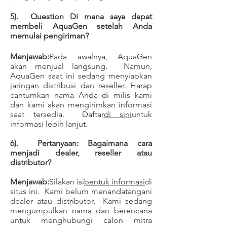
5). Question Di mana saya dapat
membeli AquaGen setelah Anda
memulai pengiriman?
Menjawab:
Pada awalnya, AquaGen
akan menjual langsung. Namun,
AquaGen saat ini sedang menyiapkan
jaringan distribusi dan reseller. Harap
cantumkan nama Anda di milis kami
dan kami akan mengirimkan informasi
saat tersedia. Daftar
di sini
untuk
informasi lebih lanjut.
6). Pertanyaan: Bagaimana cara
menjadi dealer, reseller atau
distributor?
Menjawab:
Silakan isi
bentuk informasi
di
situs ini. Kami belum menandatangani
dealer atau distributor. Kami sedang
mengumpulkan nama dan berencana
untuk menghubungi calon mitra