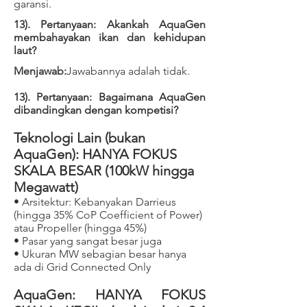
garansi.
​13). Pertanyaan: Akankah AquaGen
membahayakan ikan dan kehidupan
laut?
Menjawab:
Jawabannya adalah tidak.
​13). Pertanyaan: Bagaimana AquaGen
dibandingkan dengan kompetisi?
Teknologi Lain (bukan
AquaGen
): HANYA FOKUS
SKALA BESAR (100kW hingga
Megawatt)
• Arsitektur: Kebanyakan Darrieus
(hingga 35% CoP Coefficient of Power)
atau Propeller (hingga 45%)
• Pasar yang sangat besar juga
• Ukuran MW sebagian besar hanya
ada di Grid Connected Only
AquaGen: HANYA FOKUS