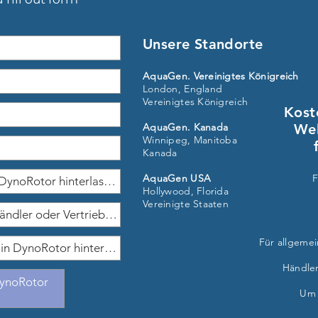
Unsere Standorte
AquaGen
. Vereinigtes Königreich
London, England
Vereinigtes Königreich
Kost
AquaGen. Kanada
Wel
Winnipeg, Manitoba
Kanada
AquaGen USA
F
Hollywood, Florida
Vereinigte Staaten
Für allgeme
Händle
DynoRotor
Um 