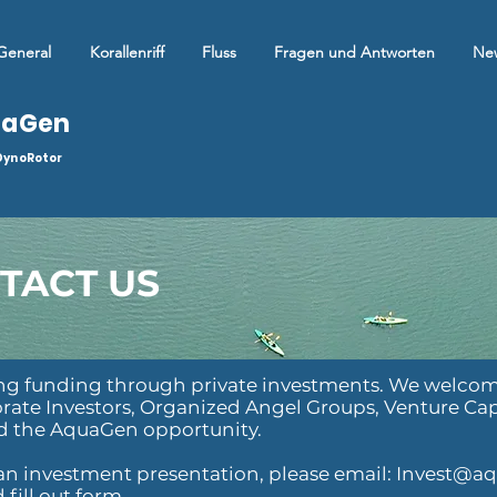
General
Korallenriff
Fluss
Fragen und Antworten
Ne
uaGen
DynoRotor
 firmiert als AquaGen
TACT US
ng funding through private investments. We welcome
orate Investors, Organized Angel Groups,
Venture Cap
and the AquaGen opportunity.
n investment presentation, please email:
Invest@aq
fill out form