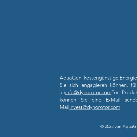
AquaGen, kostengünstige Energie
Sie sich engagieren können, fül
an
info@dynorotor.com
Für Produ
können Sie eine E-Mail send
Mail
invest@dynorotor.com
© 2023 von AquaG