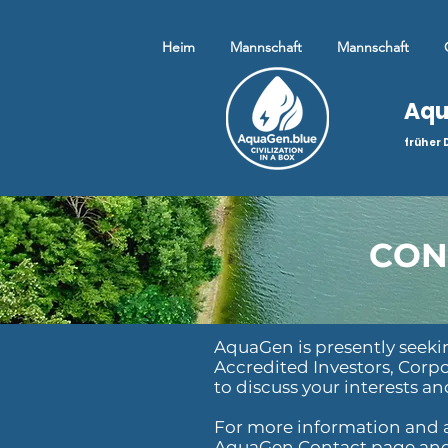
Heim
Mannschaft
Mannschaft
Aq
früher 
DynoRotor Inc.
CON
AquaGen is presently seeki
Accredited Investors
, Corp
to discuss your interests 
For more information and a
AquaGen
Contact page and 