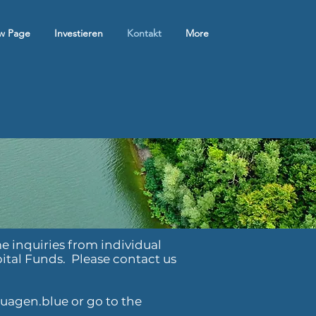
w Page
Investieren
Kontakt
More
 inquiries from individual
ital Funds
. Please contact us
uagen.blue
or go to the